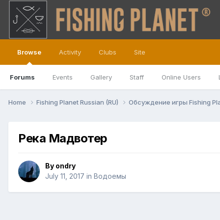
Browse
Activity
Clubs
Site
Forums
Events
Gallery
Staff
Online Users
Home
Fishing Planet Russian (RU)
Обсуждение игры Fishing Pl
Река Мадвотер
By
ondry
July 11, 2017
in
Водоемы