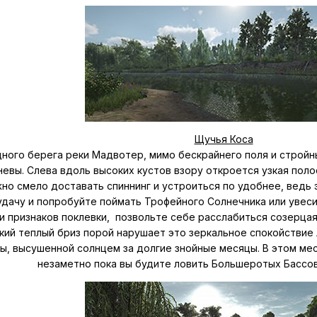
Щучья Коса
ного берега реки Мадвотер, мимо бескрайнего поля и стройн
невы. Слева вдоль высоких кустов взору откроется узкая пол
но смело доставать спиннинг и устроиться по удобнее, ведь 
дачу и попробуйте поймать Трофейного Солнечника или увеси
 признаков поклевки, позвольте себе расслабиться созерца
кий теплый бриз порой нарушает это зеркальное спокойствие
вы, высушенной солнцем за долгие знойные месяцы. В этом ме
незаметно пока вы будите ловить Большеротых Бассов,