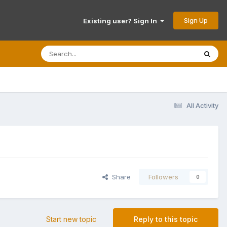
Sign Up
Existing user? Sign In
All Activity
Share
Followers
0
Start new topic
Reply to this topic