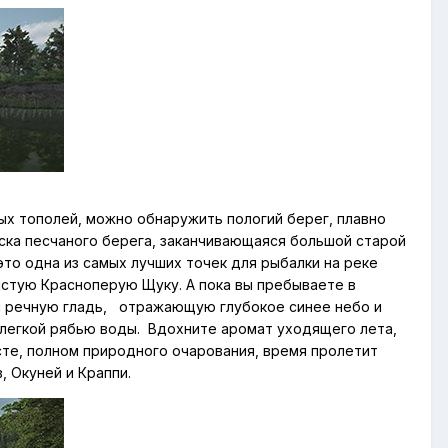
ых тополей, можно обнаружить пологий берег, плавно
оска песчаного берега, заканчивающаяся большой старой
это одна из самых лучших точек для рыбалки на реке
стую Красноперую Щуку. А пока вы пребываете в
я речную гладь, отражающую глубокое синее небо и
 легкой рябью воды. Вдохните аромат уходящего лета,
сте, полном природного очарования, время пролетит
 Окуней и Краппи.