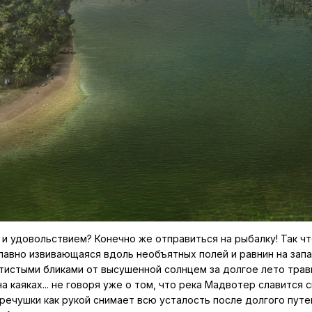
й и удовольствием? Конечно же отправиться на рыбалку! Так ч
авно извивающаяся вдоль необъятных полей и равнин на запад
истыми бликами от высушенной солнцем за долгое лето травы,
на каяках... не говоря уже о том, что река Мадвотер славит
 речушки как рукой снимает всю усталость после долгого пут