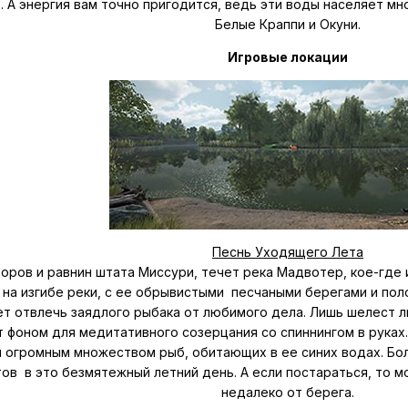
. А энергия вам точно пригодится, ведь эти воды населяет м
Белые Краппи и Окуни.
Игровые локации
Песнь Уходящего Лета
оров и равнин штата Миссури, течет река Мадвотер, кое-где
 на изгибе реки, с ее обрывистыми песчаными берегами и по
ет отвлечь заядлого рыбака от любимого дела. Лишь шелест 
 фоном для медитативного созерцания со спиннингом в рука
 огромным множеством рыб, обитающих в ее синих водах. Бо
в в это безмятежный летний день. А если постараться, то м
недалеко от берега.