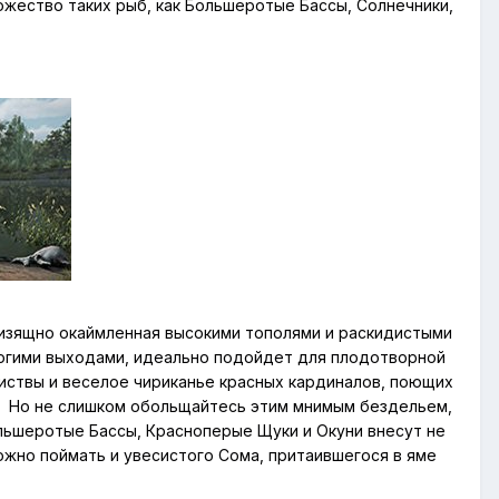
ножество таких рыб, как Большеротые Бассы, Солнечники,
 изящно окаймленная высокими тополями и раскидистыми
логими выходами, идеально подойдет для плодотворной
листвы и веселое чириканье красных кардиналов, поющих
х. Но не слишком обольщайтесь этим мнимым бездельем,
льшеротые Бассы, Красноперые Щуки и Окуни внесут не
ожно поймать и увесистого Сома, притаившегося в яме