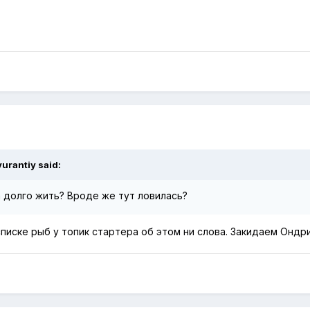
yurantiy
said:
 долго жить? Вроде же тут ловилась?
списке рыб у топик стартера об этом ни слова. Закидаем Ондри