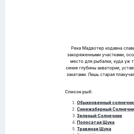
Река Мадвотер издавна слав
закоряженными участками, осо
место для рыбалки, куда уж 
синие глубины акватории, уста
закатами. Лишь старая плакуча
Список рыб:
Обыкновенный солнечни
Синежаберный Солнечн
Зеленый Солнечник
Полосатая Щука
Травяная Щука