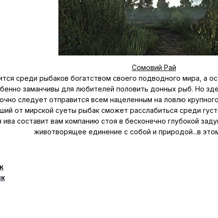
Сомовий Рай
ится среди рыбаков богатством своего подводного мира, а ос
бенно заманчивы для любителей половить донных рыб. Но зде
точно следует отправится всем нацеленным на ловлю крупного 
вший от мирской суеты рыбак сможет расслабиться среди гус
я ива составит вам компанию стоя в бесконечно глубокой заду
животворящее единение с собой и природой...в это
к
ик