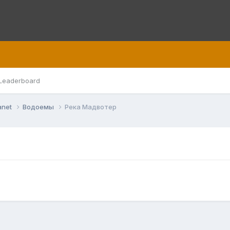
Leaderboard
anet
Водоемы
Река Мадвотер