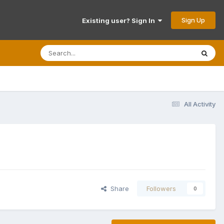
Sign Up
Existing user? Sign In
All Activity
Share
Followers
0