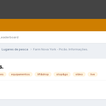
Leaderboard
Lugares de pesca
Farm Nova York - Picão. Informações.
s.
tes
equipamentos
lift&drop
stop&go
vídeo
live