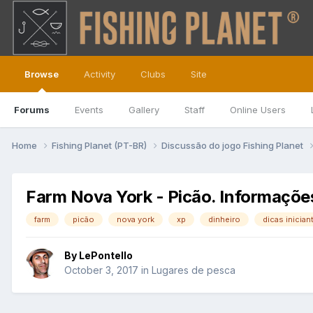
Browse
Activity
Clubs
Site
Forums
Events
Gallery
Staff
Online Users
Home
Fishing Planet (PT-BR)
Discussão do jogo Fishing Planet
Farm Nova York - Picão. Informaçõe
farm
picão
nova york
xp
dinheiro
dicas inician
By
LePontello
October 3, 2017
in
Lugares de pesca